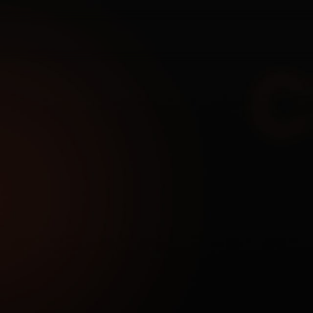
тов
х наших продуктов в реальном времени. Мы обнов
итов
18 читов