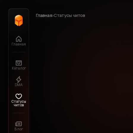
Главная
›
Статусы читов
Главная
Статус чи
Каталог
DMA
Отслеживайте актуальный статус все
информацию каждый час.
Статусы
читов
34 ч
Блог