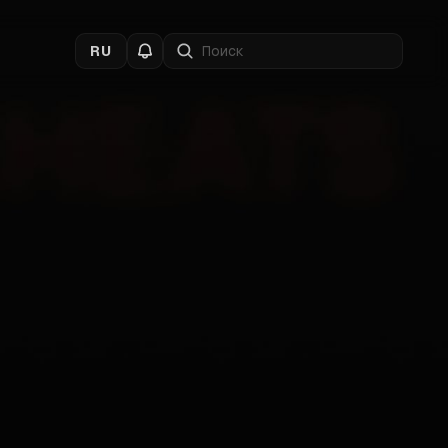
RU
ляем
36 читов