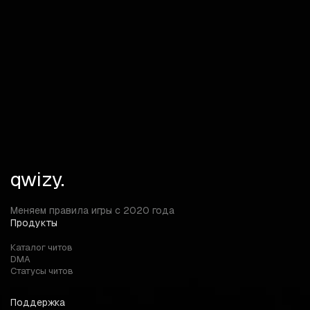
FAQ
Ответы на ваши вопросы
Можно ли использовать читы Once Human на
официальных серверах?
qwizy.
Меняем правила игры с 2020 года
Продукты
Каталог читов
DMA
Статусы читов
Поддержка