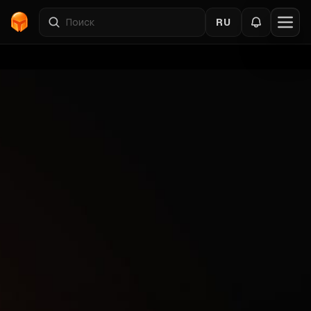
RU
Главная
›
Once Human