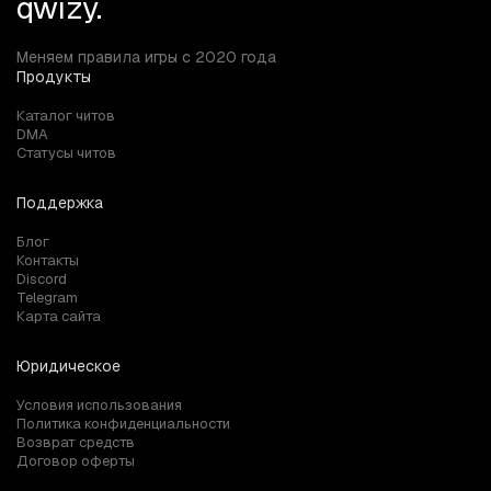
qwizy.
Меняем правила игры с 2020 года
Продукты
Каталог читов
DMA
Статусы читов
Поддержка
Блог
Контакты
Discord
Telegram
Карта сайта
Юридическое
Условия использования
Политика конфиденциальности
Возврат средств
Договор оферты