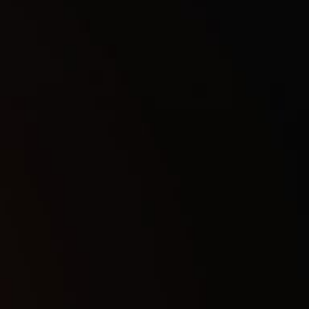
Все
Undetected
Undetected
CHAMS