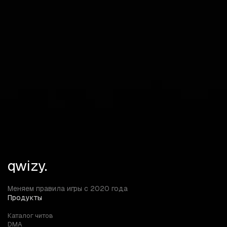
игроков любого уровня. Покупайте,
усовершенствуйте свою игру и
доминируйте в мире Tarkov!
FAQ
Ответы на ваши вопросы
Можно ли использовать читы Escape from Tarkov:
Arena на официальных серверах?
qwizy.
Меняем правила игры с 2020 года
Продукты
Каталог читов
DMA