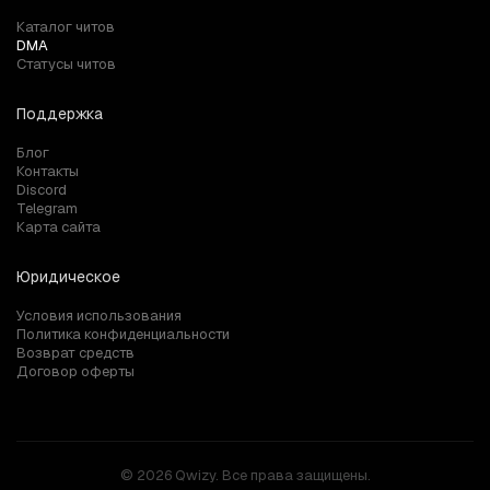
Каталог читов
DMA
Статусы читов
Поддержка
Блог
Контакты
Discord
Telegram
Карта сайта
Юридическое
Условия использования
Политика конфиденциальности
Возврат средств
Договор оферты
© 2026 Qwizy. Все права защищены.