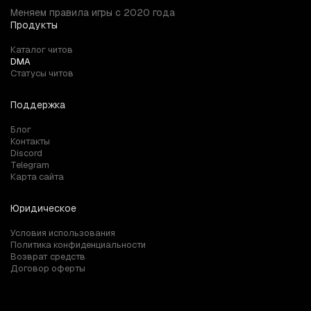
Меняем правила игры с 2020 года
Продукты
Каталог читов
DMA
Статусы читов
Поддержка
Блог
Контакты
Discord
Telegram
Карта сайта
Юридическое
Условия использования
Политика конфиденциальности
Возврат средств
Договор оферты