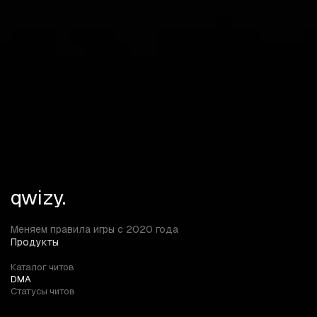
Выбор устройства MAKCUI/KMBox B+ Pro Запретить
любую запись в память Выбор конфига Загрузить
конфиг Сохранить конфиг Удалить конфиг Создать
новый конфиг Выгрузить чит Замер задержки ESP
Средняя задержка ESP
qwizy.
Меняем правила игры с 2020 года
Продукты
Каталог читов
DMA
Статусы читов