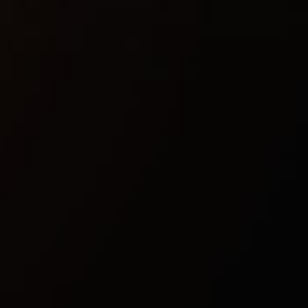
Поддерживаемые DMA карты:
StandartDMA (которая продается у нас на сайте),
LeetDMA, EnigmaDMA, SquirrelDMA, ScreamerR03,
ScreamerR04, CaptainDMA, ScarletDMA, RaptorDMA,
TerminatorDMA
Дополнительные требования:
Нужен второй компьютер или ноутбук
(Минимальные сис. требования 4GB оперативки и
2 ядра), обязательно DMA карта и прошивка на
DMA карту
Встроенный спуфер:
Нет
Античит
EAC