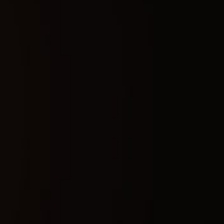
7 Дней
703
₽
30 Дней
2 001
₽
Купить сейчас
Гарантия безопасности
Мгновенная активация
Обновления после патчей
Остались вопросы? Напишите нам в Telegram!
Технические характеристики