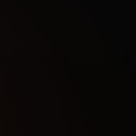
Галерея
Выберите тариф
1 День
216
₽
3 Дня
371
₽