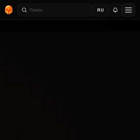
RU
Главная
›
Каталог
›
DMA
›
WarFace
›
BlueSadness
Назад к DMA товарам
DMA
WarFace
DMA
Чит