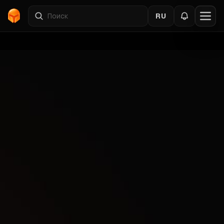
RU
Главная
›
Каталог
›
Dayz
›
HYPER
Назад к читам
Dayz
Галерея