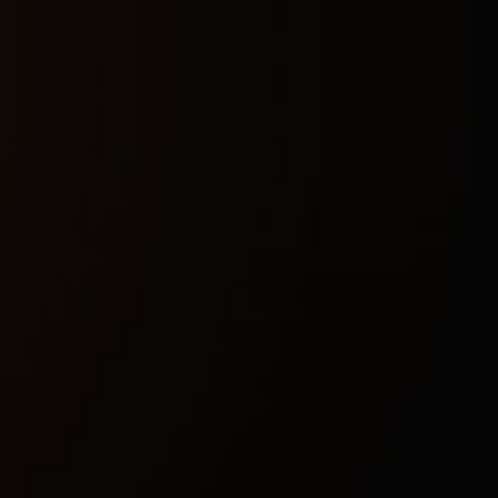
Купить сейчас
Гарантия безопасности
Мгновенная активация
Обновления после патчей
Технические характеристики
Дополнительные требования:
UEFI bios, GPT disk , Включенная
виртуализация(vt-d,vmx,vtx,svm,nx)
Поддерживаемые режимы игры:
Оконный, Безрамочный