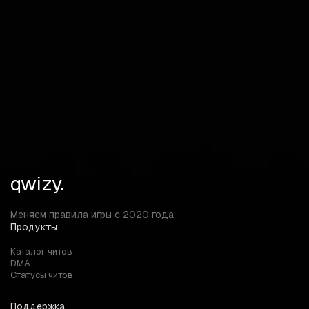
Животные Строения Предметы Контейнеры Транспорт
Оружие Одежда Ящики с патронами Качество
предметов Магазины Слайдер макс. дистанции Разное
Свободная камера Отключение травы Телепорт к луту
Спидхак
qwizy.
Меняем правила игры с 2020 года
Продукты
Каталог читов
DMA
Статусы читов
Поддержка