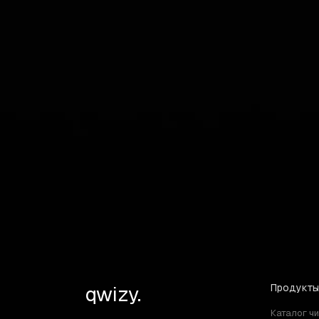
военных сражений в Batt
или многопользовательс
увлекательного геймпле
FAQ
Ответы на ваши вопросы
Можно ли использовать читы Battlefi
qwizy.
Продукты
Каталог ч