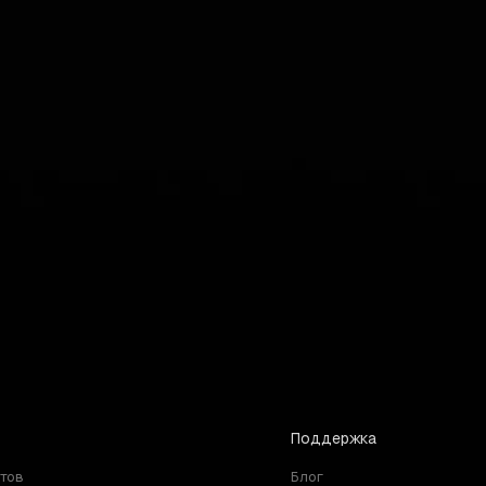
lefield. Независимо от того, предпоч
кие битвы, Battlefield предложит вам
я.
eld Series на официальных серверах?
Поддержка
итов
Блог