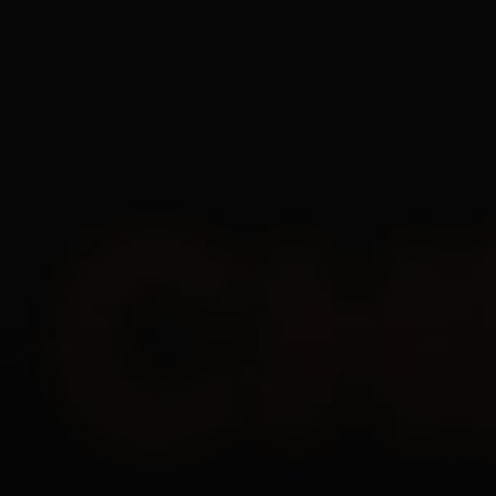
RU
Все
Undetected