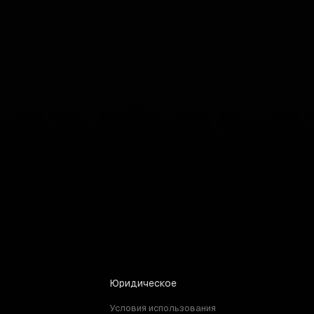
итаете ли вы одиночные миссии
 бесконечные часы
Юридическое
Условия использования