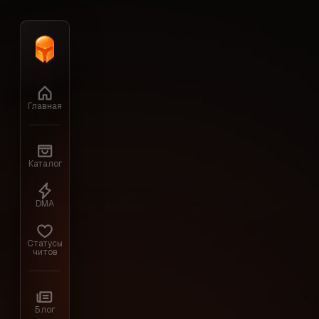
Главная
›
Battlefield Series
Главная
Каталог
DMA
Статусы
читов
Блог